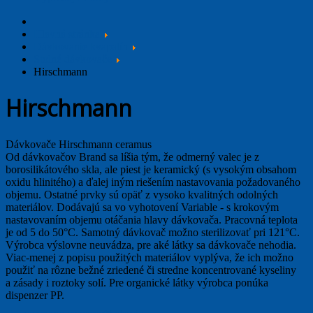
Hlavná stránka
Dávkovanie kvapalín
Stolné dávkovače
Hirschmann
Hirschmann
Dávkovače Hirschmann ceramus
Od dávkovačov Brand sa líšia tým, že odmerný valec je z
borosilikátového skla, ale piest je keramický (s vysokým obsahom
oxidu hlinitého) a ďalej iným riešením nastavovania požadovaného
objemu. Ostatné prvky sú opäť z vysoko kvalitných odolných
materiálov. Dodávajú sa vo vyhotovení Variable - s krokovým
nastavovaním objemu otáčania hlavy dávkovača. Pracovná teplota
je od 5 do 50°C. Samotný dávkovač možno sterilizovať pri 121°C.
Výrobca výslovne neuvádza, pre aké látky sa dávkovače nehodia.
Viac-menej z popisu použitých materiálov vyplýva, že ich možno
použiť na rôzne bežné zriedené či stredne koncentrované kyseliny
a zásady i roztoky solí. Pre organické látky výrobca ponúka
dispenzer PP.