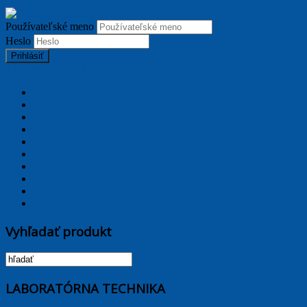
Používateľské meno
Heslo
Prihlásiť
TPL_PROTOSTAR_TOGGLE_MENU
Hlavná stránka
Aktuality
Akcie
Katalógy
Laborátorné noviny
Servis a služby
Partneri
Obchodné podmienky
Kontakty
E-shop
Vyhľadať produkt
LABORATÓRNA TECHNIKA