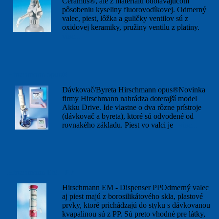
Ceramus®, ale z materiálu odolávajúcom
pôsobeniu kyseliny fluorovodíkovej. Odmerný
valec, piest, lôžka a guličky ventilov sú z
oxidovej keramiky, pružiny ventilu z platiny.
viac...
Hirschmann opus®
Dávkovač/Byreta Hirschmann opus®Novinka
firmy Hirschmann nahrádza doterajší model
Akku Drive. Ide vlastne o dva rôzne prístroje
(dávkovač a byreta), ktoré sú odvodené od
rovnakého základu. Piest vo valci je
viac...
Hirschmann EM - PP
Hirschmann EM - Dispenser PPOdmerný valec
aj piest majú z borosilikátového skla, plastové
prvky, ktoré prichádzajú do styku s dávkovanou
kvapalinou sú z PP. Sú preto vhodné pre látky,