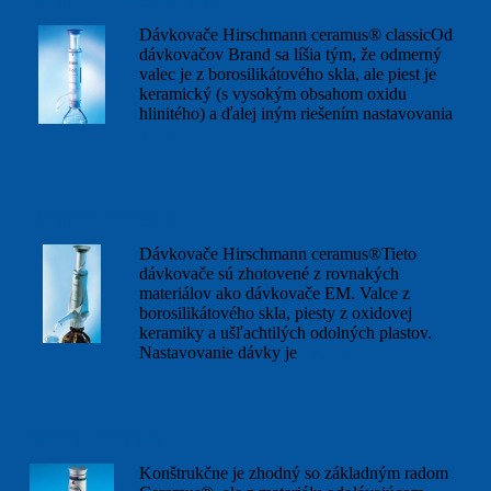
Hirschmann ceramus® classic
Dávkovače Hirschmann ceramus® classicOd
dávkovačov Brand sa líšia tým, že odmerný
valec je z borosilikátového skla, ale piest je
keramický (s vysokým obsahom oxidu
hlinitého) a ďalej iným riešením nastavovania
viac...
Hirschmann ceramus®
Dávkovače Hirschmann ceramus®Tieto
dávkovače sú zhotovené z rovnakých
materiálov ako dávkovače EM. Valce z
borosilikátového skla, piesty z oxidovej
keramiky a ušľachtilých odolných plastov.
Nastavovanie dávky je
viac...
Dávkovač ceramus® HF
Konštrukčne je zhodný so základným radom