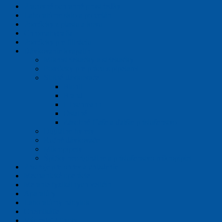
Pracovné ochranné prostriedky
Laboratórne sklo a porcelán
Pomôcky z plastu a kovu
Chromatografia
Pomôcky pre filtráciu
Dávkovanie kvapalín
Mikrostriekačky a striekačky
Pomôcky pre prácu s pipetami
Stolné dávkovače
Biohit
Brand
Hirschmann
Ostatné
Zásobné fľaše a ďalšie príslušenstvo
Digitálne byrety
Ručné dávkovače
Mikropipety
Špičky neoriginálne a príslušenstvo mikropipiet
Prístroje pre ohrev a chladenie
Mechanické operácie
Meranie fyzikálnych veličín
Aparatúry
Laboratórny nábytok
Chemikálie
Výpredaj / Exoty