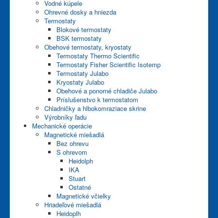
Vodné kúpele
Ohrevné dosky a hniezda
Termostaty
Blokové termostaty
BSK termostaty
Obehové termostaty, kryostaty
Termostaty Thermo Scientific
Termostaty Fisher Scientific Isotemp
Termostaty Julabo
Kryostaty Julabo
Obehové a ponorné chladiče Julabo
Príslušenstvo k termostatom
Chladničky a hlbokomraziace skrine
Výrobníky ľadu
Mechanické operácie
Magnetické miešadlá
Bez ohrevu
S ohrevom
Heidolph
IKA
Stuart
Ostatné
Magnetické včielky
Hriadeľové miešadlá
Heidoplh