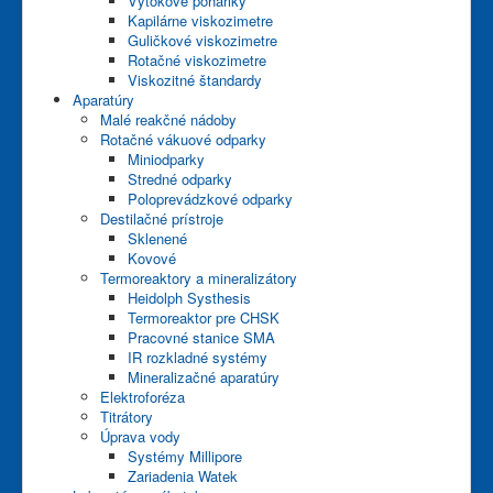
Výtokové poháriky
Kapilárne viskozimetre
Guličkové viskozimetre
Rotačné viskozimetre
Viskozitné štandardy
Aparatúry
Malé reakčné nádoby
Rotačné vákuové odparky
Miniodparky
Stredné odparky
Poloprevádzkové odparky
Destilačné prístroje
Sklenené
Kovové
Termoreaktory a mineralizátory
Heidolph Systhesis
Termoreaktor pre CHSK
Pracovné stanice SMA
IR rozkladné systémy
Mineralizačné aparatúry
Elektroforéza
Titrátory
Úprava vody
Systémy Millipore
Zariadenia Watek