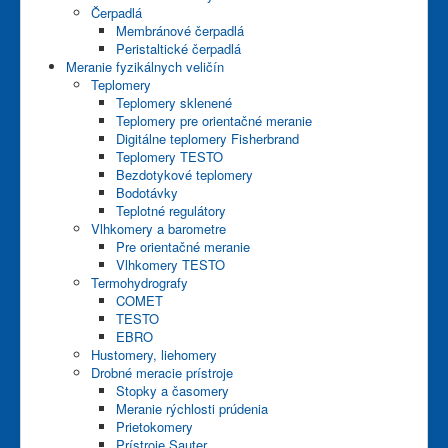
Čerpadlá
Membránové čerpadlá
Peristaltické čerpadlá
Meranie fyzikálnych veličín
Teplomery
Teplomery sklenené
Teplomery pre orientačné meranie
Digitálne teplomery Fisherbrand
Teplomery TESTO
Bezdotykové teplomery
Bodotávky
Teplotné regulátory
Vlhkomery a barometre
Pre orientačné meranie
Vlhkomery TESTO
Termohydrografy
COMET
TESTO
EBRO
Hustomery, liehomery
Drobné meracie prístroje
Stopky a časomery
Meranie rýchlosti prúdenia
Prietokomery
Prístroje Sauter