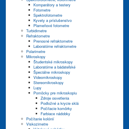
Komparátory a testery
Fotometre
Spektrofotometre
Kyvety a príslušenstvo
Plameňové fotometre
Turbidimetre
Refraktometre
Prenosné refraktometre
Laboratórne refraktometre
Polarimetre
Mikroskopy
Študentské mikroskopy
Laboratórne a bádateľské
Špeciálne mikroskopy
Videomikroskopy
Stereomikroskopy
Lupy
Pomôcky pre mikroskopiu
Zdroje osvetlenia
Podložné a krycie sklá
Počítacie komôrky
Farbiace nádobky
Počítanie kolónií
Viskozimetre