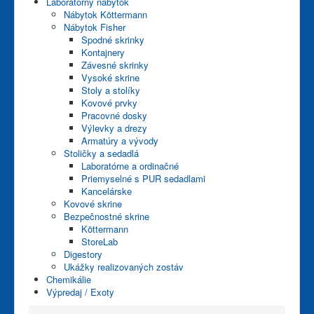
Laboratórny nábytok
Nábytok Köttermann
Nábytok Fisher
Spodné skrinky
Kontajnery
Závesné skrinky
Vysoké skrine
Stoly a stolíky
Kovové prvky
Pracovné dosky
Výlevky a drezy
Armatúry a vývody
Stoličky a sedadlá
Laboratórne a ordinačné
Priemyselné s PUR sedadlami
Kancelárske
Kovové skrine
Bezpečnostné skrine
Köttermann
StoreLab
Digestory
Ukážky realizovaných zostáv
Chemikálie
Výpredaj / Exoty