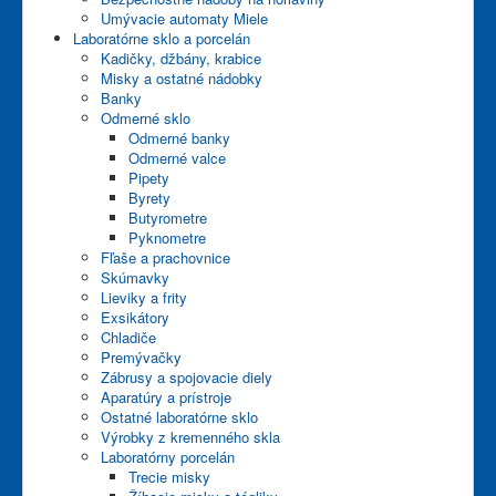
Kontakty
Umývacie automaty Miele
Laboratórne sklo a porcelán
E-shop
Kadičky, džbány, krabice
Misky a ostatné nádobky
Banky
Odmerné sklo
Odmerné banky
Odmerné valce
Pipety
Byrety
Butyrometre
Pyknometre
Fľaše a prachovnice
Skúmavky
Lieviky a frity
Exsikátory
Chladiče
Premývačky
Zábrusy a spojovacie diely
Aparatúry a prístroje
Ostatné laboratórne sklo
Výrobky z kremenného skla
Laboratórny porcelán
Trecie misky