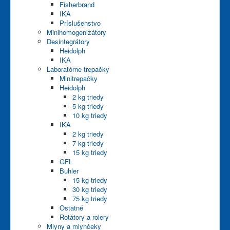
Fisherbrand
IKA
Príslušenstvo
Minihomogenizátory
Desintegrátory
Heidolph
IKA
Laboratórne trepačky
Minitrepačky
Heidolph
2 kg triedy
5 kg triedy
10 kg triedy
IKA
2 kg triedy
7 kg triedy
15 kg triedy
GFL
Buhler
15 kg triedy
30 kg triedy
75 kg triedy
Ostatné
Rotátory a rolery
Mlyny a mlynčeky