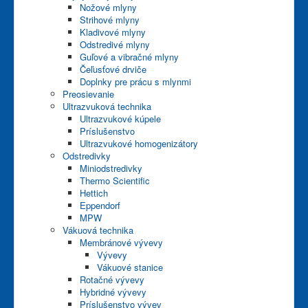
Nožové mlyny
Strihové mlyny
Kladivové mlyny
Odstredivé mlyny
Guľové a vibračné mlyny
Čeľusťové drviče
Doplnky pre prácu s mlynmi
Preosievanie
Ultrazvuková technika
Ultrazvukové kúpele
Príslušenstvo
Ultrazvukové homogenizátory
Odstredivky
Miniodstredivky
Thermo Scientific
Hettich
Eppendorf
MPW
Vákuová technika
Membránové vývevy
Vývevy
Vákuové stanice
Rotačné vývevy
Hybridné vývevy
Príslušenstvo vývev