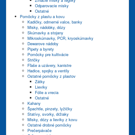
Žíhacie misky a tégliky
Odparovacie misky
Ostatné
Pomôcky z plastu a kovu
Kadičky, odmerné valce, banky
Misky, nádobky, dózy
Skúmavky a stojany
Mikroskúmavky, PCR, kryoskúmavky
Dewarove nádoby
Pipety a byrety
Pomôcky pre kultivácie
Stričky
Fľaše a uzávery, kanistre
Hadice, spojky a ventily
Ostatné pomôcky z plastov
Zátky
Lieviky
Fólie a vrecia
Ostatné
Kahany
Špachtle, pinzety, lyžičky
Statívy, svorky, držiaky
Misky, dózy a lieviky z kovu
Ostatné drobné pomôcky
Prečerpávače