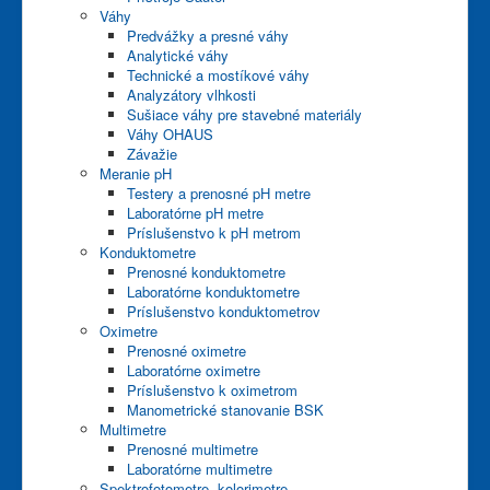
Váhy
Predvážky a presné váhy
Analytické váhy
Technické a mostíkové váhy
Analyzátory vlhkosti
Sušiace váhy pre stavebné materiály
Váhy OHAUS
Závažie
Meranie pH
Testery a prenosné pH metre
Laboratórne pH metre
Príslušenstvo k pH metrom
Konduktometre
Prenosné konduktometre
Laboratórne konduktometre
Príslušenstvo konduktometrov
Oximetre
Prenosné oximetre
Laboratórne oximetre
Príslušenstvo k oximetrom
Manometrické stanovanie BSK
Multimetre
Prenosné multimetre
Laboratórne multimetre
Spektrofotometre, kolorimetre