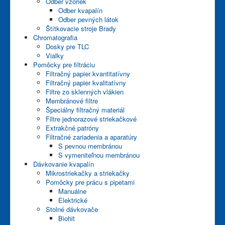
Odber vzoriek
Odber kvapalín
Odber pevných látok
Štítkovacie stroje Brady
Chromatografia
Dosky pre TLC
Vialky
Pomôcky pre filtráciu
Filtračný papier kvantitatívny
Filtračný papier kvalitatívny
Filtre zo sklenných vlákien
Membránové filtre
Špeciálny filtračný materiál
Filtre jednorazové striekačkové
Extrakčné patróny
Filtračné zariadenia a aparatúry
S pevnou membránou
S vymeniteľnou membránou
Dávkovanie kvapalín
Mikrostriekačky a striekačky
Pomôcky pre prácu s pipetami
Manuálne
Elektrické
Stolné dávkovače
Biohit