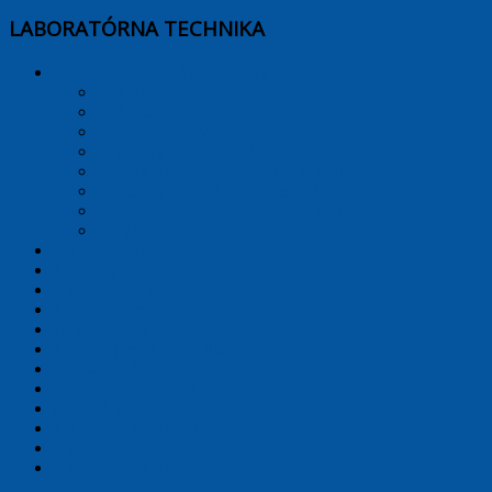
LABORATÓRNA TECHNIKA
Pracovné ochranné prostriedky
Ochrana očí
Ochrana rúk
Pracovné odevy
Prípravky starostlivosti o pokožku
Utierky z papiera, netkaných textílií
Prípravky čistiace a dezinfekčné
Bezpečnostné nádoby na horľaviny
Umývacie automaty Miele
Laboratórne sklo a porcelán
Pomôcky z plastu a kovu
Chromatografia
Pomôcky pre filtráciu
Dávkovanie kvapalín
Prístroje pre ohrev a chladenie
Mechanické operácie
Meranie fyzikálnych veličín
Aparatúry
Laboratórny nábytok
Chemikálie
Výpredaj / Exoty