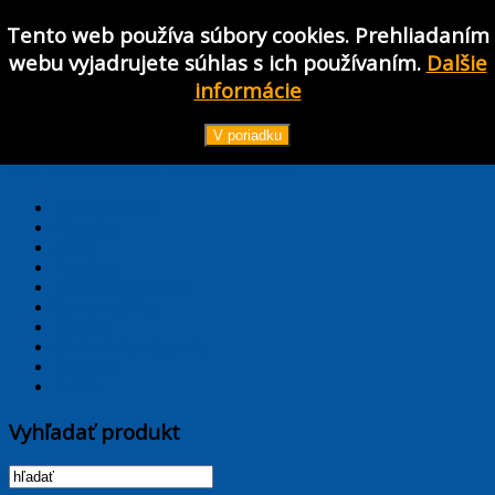
Tento web používa súbory cookies. Prehliadaním
webu vyjadrujete súhlas s ich používaním.
Dalšie
informácie
Používateľské meno
Heslo
V poriadku
Prihlásiť
TPL_PROTOSTAR_TOGGLE_MENU
Hlavná stránka
Aktuality
Akcie
Katalógy
Laborátorné noviny
Servis a služby
Partneri
Obchodné podmienky
Kontakty
E-shop
Vyhľadať produkt