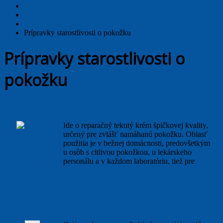
Hlavná stránka
Pracovné ochranné prostriedky
Prípravky starostlivosti o pokožku
Prípravky starostlivosti o
pokožku
Silonda
Ide o reparačný tekutý krém špičkovej kvality,
určený pre zvlášť namáhanú pokožku. Oblasť
použitia je v bežnej domácnosti, predovšetkým
u osôb s citlivou pokožkou, u lekárskeho
personálu a v každom laboratóriu, tiež pre
viac...
Isolda