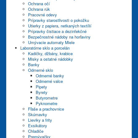
Ochrana očí
Servis a služby
Ochrana rúk
Pracovné odevy
Partneri
Prípravky starostlivosti o pokožku
Utierky z papiera, netkaných textílií
Obchodné podmienky
Prípravky čistiace a dezinfekčné
Bezpečnostné nádoby na horľaviny
Kontakty
Umývacie automaty Miele
Laboratórne sklo a porcelán
E-shop
Kadičky, džbány, krabice
Misky a ostatné nádobky
Banky
Odmerné sklo
Odmerné banky
Odmerné valce
Pipety
Byrety
Butyrometre
Pyknometre
Fľaše a prachovnice
Skúmavky
Lieviky a frity
Exsikátory
Chladiče
Premývačky