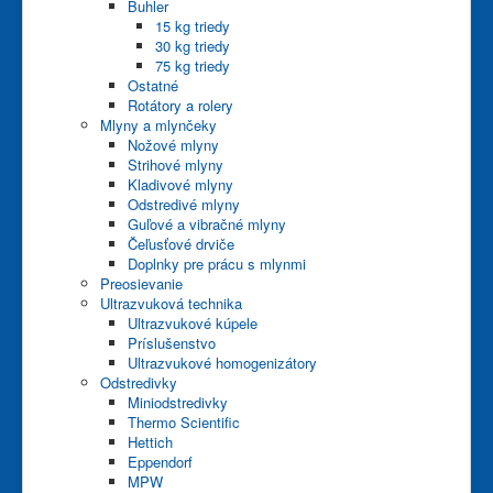
Buhler
15 kg triedy
30 kg triedy
75 kg triedy
Ostatné
Rotátory a rolery
Mlyny a mlynčeky
Nožové mlyny
Strihové mlyny
Kladivové mlyny
Odstredivé mlyny
Guľové a vibračné mlyny
Čeľusťové drviče
Doplnky pre prácu s mlynmi
Preosievanie
Ultrazvuková technika
Ultrazvukové kúpele
Príslušenstvo
Ultrazvukové homogenizátory
Odstredivky
Miniodstredivky
Thermo Scientific
Hettich
Eppendorf
MPW