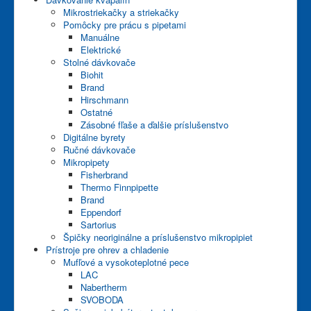
Mikrostriekačky a striekačky
Pomôcky pre prácu s pipetami
Manuálne
Elektrické
Stolné dávkovače
Biohit
Brand
Hirschmann
Ostatné
Zásobné fľaše a ďalšie príslušenstvo
Digitálne byrety
Ručné dávkovače
Mikropipety
Fisherbrand
Thermo Finnpipette
Brand
Eppendorf
Sartorius
Špičky neoriginálne a príslušenstvo mikropipiet
Prístroje pre ohrev a chladenie
Mufľové a vysokoteplotné pece
LAC
Nabertherm
SVOBODA