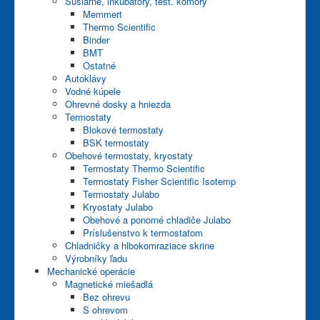
Sušiarne, inkubátory, test. komory
Memmert
Thermo Scientific
Binder
BMT
Ostatné
Autoklávy
Vodné kúpele
Ohrevné dosky a hniezda
Termostaty
Blokové termostaty
BSK termostaty
Obehové termostaty, kryostaty
Termostaty Thermo Scientific
Termostaty Fisher Scientific Isotemp
Termostaty Julabo
Kryostaty Julabo
Obehové a ponorné chladiče Julabo
Príslušenstvo k termostatom
Chladničky a hlbokomraziace skrine
Výrobníky ľadu
Mechanické operácie
Magnetické miešadlá
Bez ohrevu
S ohrevom