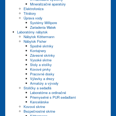
Mineralizačné aparatúry
Elektroforéza
Titrátory
Úprava vody
Systémy Millipore
Zariadenia Watek
Laboratórny nábytok
Nábytok Köttermann
Nábytok Fisher
Spodné skrinky
Kontajnery
Závesné skrinky
Vysoké skrine
Stoly a stolíky
Kovové prvky
Pracovné dosky
Výlevky a drezy
Armatúry a vývody
Stoličky a sedadlá
Laboratórne a ordinačné
Priemyselné s PUR sedadlami
Kancelárske
Kovové skrine
Bezpečnostné skrine
Köttermann