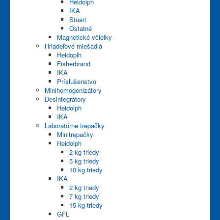
Heidolph
IKA
Stuart
Ostatné
Magnetické včielky
Hriadeľové miešadlá
Heidoplh
Fisherbrand
IKA
Príslušenstvo
Minihomogenizátory
Desintegrátory
Heidolph
IKA
Laboratórne trepačky
Minitrepačky
Heidolph
2 kg triedy
5 kg triedy
10 kg triedy
IKA
2 kg triedy
7 kg triedy
15 kg triedy
GFL