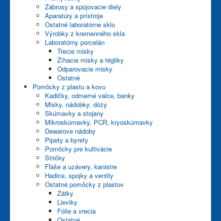
Zábrusy a spojovacie diely
Aparatúry a prístroje
Ostatné laboratórne sklo
Výrobky z kremenného skla
Laboratórny porcelán
Trecie misky
Žíhacie misky a tégliky
Odparovacie misky
Ostatné
Pomôcky z plastu a kovu
Kadičky, odmerné valce, banky
Misky, nádobky, dózy
Skúmavky a stojany
Mikroskúmavky, PCR, kryoskúmavky
Dewarove nádoby
Pipety a byrety
Pomôcky pre kultivácie
Stričky
Fľaše a uzávery, kanistre
Hadice, spojky a ventily
Ostatné pomôcky z plastov
Zátky
Lieviky
Fólie a vrecia
Ostatné