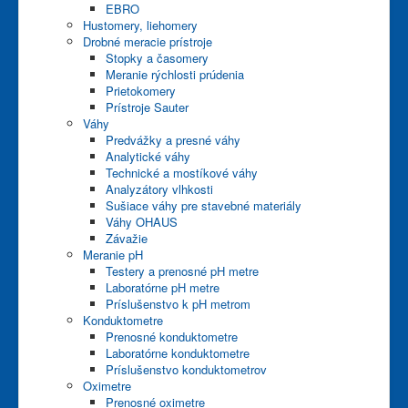
EBRO
Hustomery, liehomery
Drobné meracie prístroje
Stopky a časomery
Meranie rýchlosti prúdenia
Prietokomery
Prístroje Sauter
Váhy
Predvážky a presné váhy
Analytické váhy
Technické a mostíkové váhy
Analyzátory vlhkosti
Sušiace váhy pre stavebné materiály
Váhy OHAUS
Závažie
Meranie pH
Testery a prenosné pH metre
Laboratórne pH metre
Príslušenstvo k pH metrom
Konduktometre
Prenosné konduktometre
Laboratórne konduktometre
Príslušenstvo konduktometrov
Oximetre
Prenosné oximetre