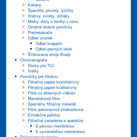
Kahany
Špachtle, pinzety, lyžičky
Statívy, svorky, držiaky
Misky, dózy a lieviky z kovu
Ostatné drobné pomôcky
Prečerpávače
Odber vzoriek
Odber kvapalín
Odber pevných látok
Štítkovacie stroje Brady
Chromatografia
Dosky pre TLC
Vialky
Pomôcky pre filtráciu
Filtračný papier kvantitatívny
Filtračný papier kvalitatívny
Filtre zo sklenných vlákien
Membránové filtre
Špeciálny filtračný materiál
Filtre jednorazové striekačkové
Extrakčné patróny
Filtračné zariadenia a aparatúry
S pevnou membránou
S vymeniteľnou membránou
Dávkovanie kvapalín