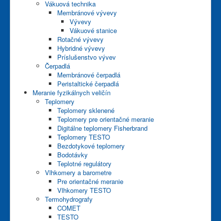
Vákuová technika
Membránové vývevy
Vývevy
Vákuové stanice
Rotačné vývevy
Hybridné vývevy
Príslušenstvo vývev
Čerpadlá
Membránové čerpadlá
Peristaltické čerpadlá
Meranie fyzikálnych veličín
Teplomery
Teplomery sklenené
Teplomery pre orientačné meranie
Digitálne teplomery Fisherbrand
Teplomery TESTO
Bezdotykové teplomery
Bodotávky
Teplotné regulátory
Vlhkomery a barometre
Pre orientačné meranie
Vlhkomery TESTO
Termohydrografy
COMET
TESTO