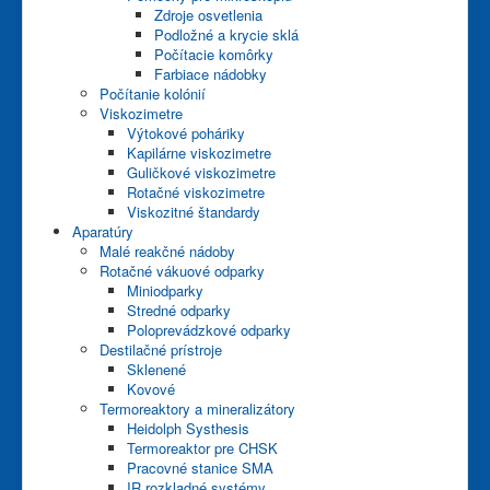
Zdroje osvetlenia
Podložné a krycie sklá
Počítacie komôrky
Farbiace nádobky
Počítanie kolónií
Viskozimetre
Výtokové poháriky
Kapilárne viskozimetre
Guličkové viskozimetre
Rotačné viskozimetre
Viskozitné štandardy
Aparatúry
Malé reakčné nádoby
Rotačné vákuové odparky
Miniodparky
Stredné odparky
Poloprevádzkové odparky
Destilačné prístroje
Sklenené
Kovové
Termoreaktory a mineralizátory
Heidolph Systhesis
Termoreaktor pre CHSK
Pracovné stanice SMA
IR rozkladné systémy