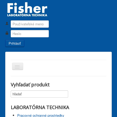
Používateľské
meno
Heslo
Prihlásiť
TPL_PROTOSTAR_TOGGLE_MENU
Hlavná stránka
Vyhľadať produkt
Aktuality
Akcie
Katalógy
LABORATÓRNA TECHNIKA
Laborátorné noviny
Pracovné ochranné prostriedky