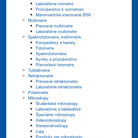
Laboratórne oximetre
Príslušenstvo k oximetrom
Manometrické stanovanie BSK
Multimetre
Prenosné multimetre
Laboratórne multimetre
Spektrofotometre, kolorimetre
Komparátory a testery
Fotometre
Spektrofotometre
Kyvety a príslušenstvo
Plameňové fotometre
Turbidimetre
Refraktometre
Prenosné refraktometre
Laboratórne refraktometre
Polarimetre
Mikroskopy
Študentské mikroskopy
Laboratórne a bádateľské
Špeciálne mikroskopy
Videomikroskopy
Stereomikroskopy
Lupy
Pomôcky pre mikroskopiu