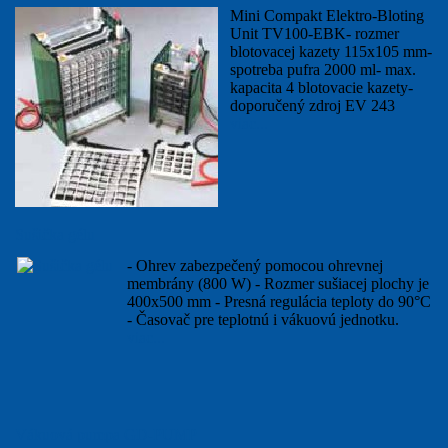
Mini Compakt Elektro-Bloting
Unit TV100-EBK- rozmer
blotovacej kazety 115x105 mm-
spotreba pufra 2000 ml- max.
kapacita 4 blotovacie kazety-
doporučený zdroj EV 243
viac...
Sušička gélu
- Ohrev zabezpečený pomocou ohrevnej
membrány (800 W) - Rozmer sušiacej plochy je
400x500 mm - Presná regulácia teploty do 90°C
- Časovač pre teplotnú i vákuovú jednotku.
viac...
Vákuová pumpa GD-PUMP