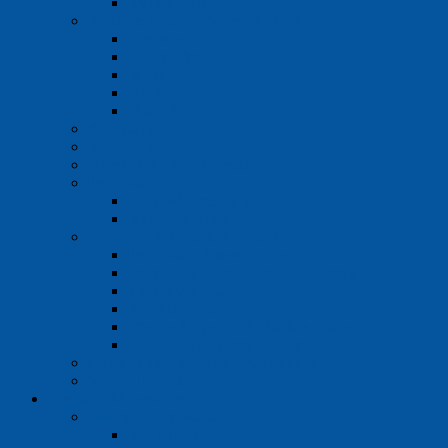
SVOBODA
Sušiarne, inkubátory, test. komory
Memmert
Thermo Scientific
Binder
BMT
Ostatné
Autoklávy
Vodné kúpele
Ohrevné dosky a hniezda
Termostaty
Blokové termostaty
BSK termostaty
Obehové termostaty, kryostaty
Termostaty Thermo Scientific
Termostaty Fisher Scientific Isotemp
Termostaty Julabo
Kryostaty Julabo
Obehové a ponorné chladiče Julabo
Príslušenstvo k termostatom
Chladničky a hlbokomraziace skrine
Výrobníky ľadu
Mechanické operácie
Magnetické miešadlá
Bez ohrevu