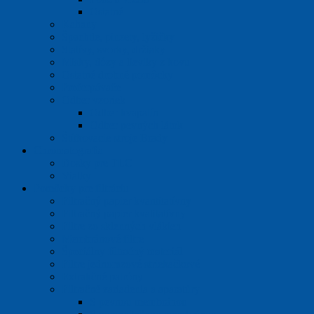
Ostatné
Kahany
Špachtle, pinzety, lyžičky
Statívy, svorky, držiaky
Misky, dózy a lieviky z kovu
Ostatné drobné pomôcky
Prečerpávače
Odber vzoriek
Odber kvapalín
Odber pevných látok
Štítkovacie stroje Brady
Chromatografia
Dosky pre TLC
Vialky
Pomôcky pre filtráciu
Filtračný papier kvantitatívny
Filtračný papier kvalitatívny
Filtre zo sklenných vlákien
Membránové filtre
Špeciálny filtračný materiál
Filtre jednorazové striekačkové
Extrakčné patróny
Filtračné zariadenia a aparatúry
S pevnou membránou