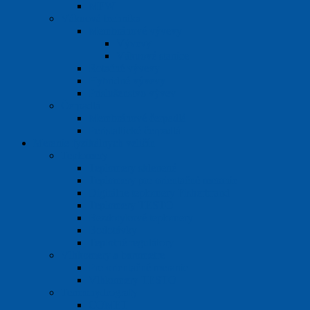
MPW
Vákuová technika
Membránové vývevy
Vývevy
Vákuové stanice
Rotačné vývevy
Hybridné vývevy
Príslušenstvo vývev
Čerpadlá
Membránové čerpadlá
Peristaltické čerpadlá
Meranie fyzikálnych veličín
Teplomery
Teplomery sklenené
Teplomery pre orientačné meranie
Digitálne teplomery Fisherbrand
Teplomery TESTO
Bezdotykové teplomery
Bodotávky
Teplotné regulátory
Vlhkomery a barometre
Pre orientačné meranie
Vlhkomery TESTO
Termohydrografy
COMET