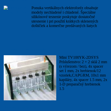
Vertikálne elektroforézy
Ponuka vertikálnych elektroforéz obsahuje
modely nechladené i chladené. Špeciálne
silikónové tesnenie poskytuje dostatočné
utesnenie i pri použití krátkych sklenených
doštičiek a komerčne predávaných liatych
viac...
2-D elektroforetický systém
Mini TV100YK-2DSYS
Príslušenstvo: 2 + 2 sklá 2 mm
(s výrezom / bez), 4x spacer
set 1 mm, 2x hrebienok/12
vzoriek,CAPGRM, 10x1 mm
kapiláry, 4x spacer 1.5 mm, 2x
1-D preparačný hrebienok
1.5
viac...
Blotovacie zariadenie