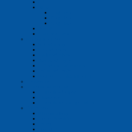
GFL
Buhler
15 kg triedy
30 kg triedy
75 kg triedy
Ostatné
Rotátory a rolery
Mlyny a mlynčeky
Nožové mlyny
Strihové mlyny
Kladivové mlyny
Odstredivé mlyny
Guľové a vibračné mlyny
Čeľusťové drviče
Doplnky pre prácu s mlynmi
Preosievanie
Ultrazvuková technika
Ultrazvukové kúpele
Príslušenstvo
Ultrazvukové homogenizátory
Odstredivky
Miniodstredivky
Thermo Scientific
Hettich
Eppendorf