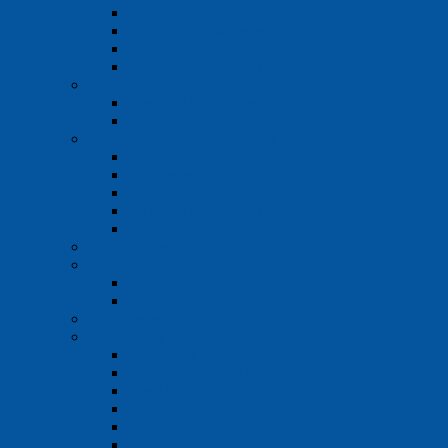
Prenosné oximetre
Laboratórne oximetre
Príslušenstvo k oximetrom
Manometrické stanovanie BSK
Multimetre
Prenosné multimetre
Laboratórne multimetre
Spektrofotometre, kolorimetre
Komparátory a testery
Fotometre
Spektrofotometre
Kyvety a príslušenstvo
Plameňové fotometre
Turbidimetre
Refraktometre
Prenosné refraktometre
Laboratórne refraktometre
Polarimetre
Mikroskopy
Študentské mikroskopy
Laboratórne a bádateľské
Špeciálne mikroskopy
Videomikroskopy
Stereomikroskopy
Lupy