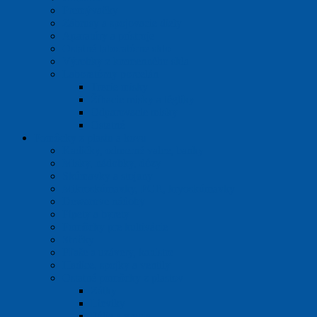
Premývačky
Zábrusy a spojovacie diely
Aparatúry a prístroje
Ostatné laboratórne sklo
Výrobky z kremenného skla
Laboratórny porcelán
Trecie misky
Žíhacie misky a tégliky
Odparovacie misky
Ostatné
Pomôcky z plastu a kovu
Kadičky, odmerné valce, banky
Misky, nádobky, dózy
Skúmavky a stojany
Mikroskúmavky, PCR, kryoskúmavky
Dewarove nádoby
Pipety a byrety
Pomôcky pre kultivácie
Stričky
Fľaše a uzávery, kanistre
Hadice, spojky a ventily
Ostatné pomôcky z plastov
Zátky
Lieviky
Fólie a vrecia