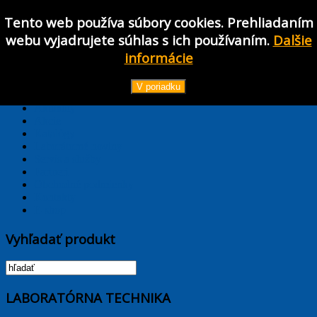
Tento web používa súbory cookies. Prehliadaním
Používateľské meno
webu vyjadrujete súhlas s ich používaním.
Dalšie
Heslo
informácie
Prihlásiť
TPL_PROTOSTAR_TOGGLE_MENU
V poriadku
Hlavná stránka
Aktuality
Akcie
Katalógy
Laborátorné noviny
Servis a služby
Partneri
Obchodné podmienky
Kontakty
E-shop
Vyhľadať produkt
LABORATÓRNA TECHNIKA