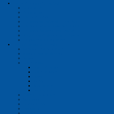
Pracovné ochranné prostriedky
Ochrana očí
Ochrana rúk
Pracovné odevy
Prípravky starostlivosti o pokožku
Utierky z papiera, netkaných textílií
Prípravky čistiace a dezinfekčné
Bezpečnostné nádoby na horľaviny
Umývacie automaty Miele
Laboratórne sklo a porcelán
Kadičky, džbány, krabice
Misky a ostatné nádobky
Banky
Odmerné sklo
Odmerné banky
Odmerné valce
Pipety
Byrety
Butyrometre
Pyknometre
Fľaše a prachovnice
Skúmavky
Lieviky a frity
Exsikátory
Chladiče