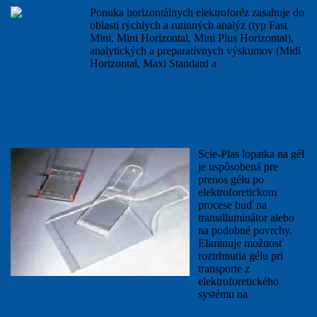
Ponuka horizontálnych elektroforéz zasahuje do
oblasti rýchlych a rutinných analýz (typ Fast
Mini, Mini Horizontal, Mini Plus Horizontal),
analytických a preparatívnych výskumov (Midi
Horizontal, Maxi Standard a
viac...
Lopatka na gél
Scie-Plas lopatka na gél
je uspôsobená pre
prenos gélu po
elektroforetickom
procese buď na
transilluminátor alebo
na podobné povrchy.
Eliminuje možnosť
roztrhnutia gélu pri
transporte z
elektroforetického
systému na
viac...