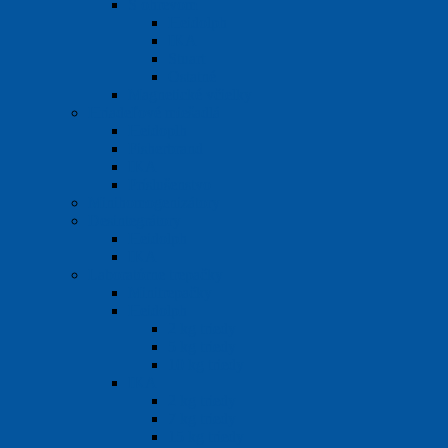
S ohrevom
Heidolph
IKA
Stuart
Ostatné
Magnetické včielky
Hriadeľové miešadlá
Heidoplh
Fisherbrand
IKA
Príslušenstvo
Minihomogenizátory
Desintegrátory
Heidolph
IKA
Laboratórne trepačky
Minitrepačky
Heidolph
2 kg triedy
5 kg triedy
10 kg triedy
IKA
2 kg triedy
7 kg triedy
15 kg triedy