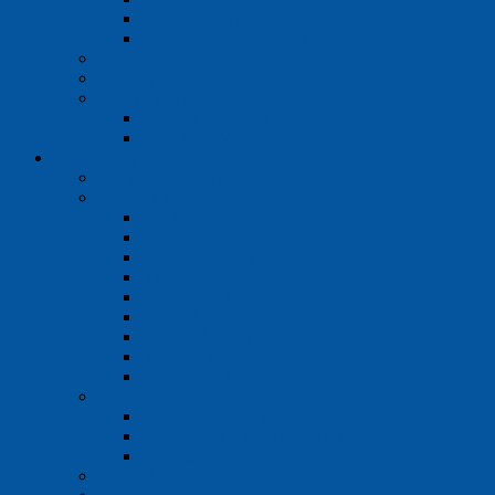
IR rozkladné systémy
Mineralizačné aparatúry
Elektroforéza
Titrátory
Úprava vody
Systémy Millipore
Zariadenia Watek
Laboratórny nábytok
Nábytok Köttermann
Nábytok Fisher
Spodné skrinky
Kontajnery
Závesné skrinky
Vysoké skrine
Stoly a stolíky
Kovové prvky
Pracovné dosky
Výlevky a drezy
Armatúry a vývody
Stoličky a sedadlá
Laboratórne a ordinačné
Priemyselné s PUR sedadlami
Kancelárske
Kovové skrine