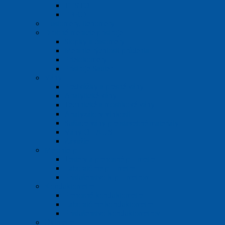
TESTO
EBRO
Hustomery, liehomery
Drobné meracie prístroje
Stopky a časomery
Meranie rýchlosti prúdenia
Prietokomery
Prístroje Sauter
Váhy
Predvážky a presné váhy
Analytické váhy
Technické a mostíkové váhy
Analyzátory vlhkosti
Sušiace váhy pre stavebné materiály
Váhy OHAUS
Závažie
Meranie pH
Testery a prenosné pH metre
Laboratórne pH metre
Príslušenstvo k pH metrom
Konduktometre
Prenosné konduktometre
Laboratórne konduktometre
Príslušenstvo konduktometrov
Oximetre