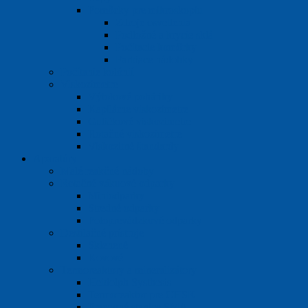
Pomôcky pre mikroskopiu
Zdroje osvetlenia
Podložné a krycie sklá
Počítacie komôrky
Farbiace nádobky
Počítanie kolónií
Viskozimetre
Výtokové poháriky
Kapilárne viskozimetre
Guličkové viskozimetre
Rotačné viskozimetre
Viskozitné štandardy
Aparatúry
Malé reakčné nádoby
Rotačné vákuové odparky
Miniodparky
Stredné odparky
Poloprevádzkové odparky
Destilačné prístroje
Sklenené
Kovové
Termoreaktory a mineralizátory
Heidolph Systhesis
Termoreaktor pre CHSK
Pracovné stanice SMA