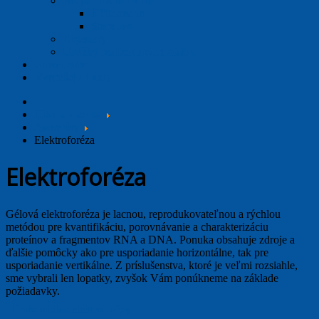
Bezpečnostné skrine
Köttermann
StoreLab
Digestory
Ukážky realizovaných zostáv
Chemikálie
Výpredaj / Exoty
Hlavná stránka
Aparatúry
Elektroforéza
Elektroforéza
Gélová elektroforéza je lacnou, reprodukovateľnou a rýchlou
metódou pre kvantifikáciu, porovnávanie a charakterizáciu
proteínov a fragmentov RNA a DNA. Ponuka obsahuje zdroje a
ďalšie pomôcky ako pre usporiadanie horizontálne, tak pre
usporiadanie vertikálne. Z príslušenstva, ktoré je veľmi rozsiahle,
sme vybrali len lopatky, zvyšok Vám ponúkneme na základe
požiadavky.
Horizontálne elektroforézy