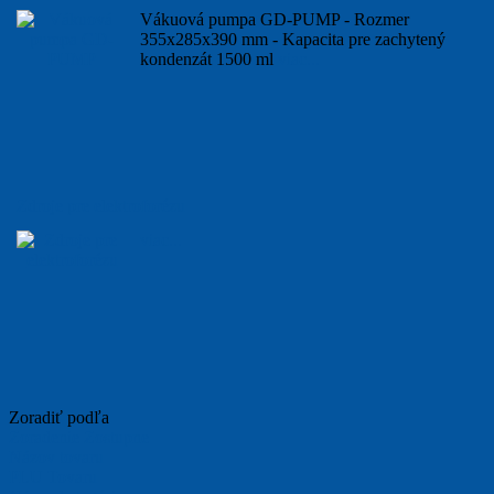
Vákuová pumpa GD-PUMP - Rozmer
355x285x390 mm - Kapacita pre zachytený
kondenzát 1500 ml
viac...
Zdroje pre elektroforézu
viac...
Zoradiť podľa
Zoradenie Zostupne
Názov tovaru
PLU Tovaru