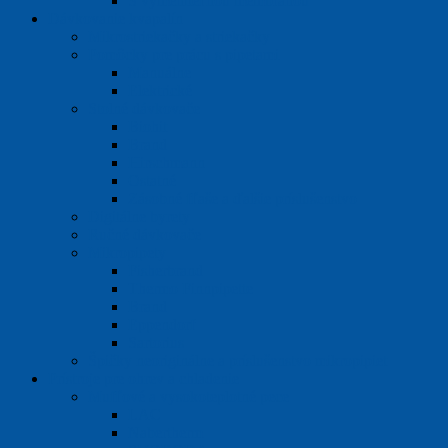
S vymeniteľnou membránou
Dávkovanie kvapalín
Mikrostriekačky a striekačky
Pomôcky pre prácu s pipetami
Manuálne
Elektrické
Stolné dávkovače
Biohit
Brand
Hirschmann
Ostatné
Zásobné fľaše a ďalšie príslušenstvo
Digitálne byrety
Ručné dávkovače
Mikropipety
Fisherbrand
Thermo Finnpipette
Brand
Eppendorf
Sartorius
Špičky neoriginálne a príslušenstvo mikropipiet
Prístroje pre ohrev a chladenie
Mufľové a vysokoteplotné pece
LAC
Nabertherm