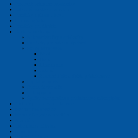
Pracovné ochranné prostriedky
Laboratórne sklo a porcelán
Pomôcky z plastu a kovu
Chromatografia
Pomôcky pre filtráciu
Dávkovanie kvapalín
Mikrostriekačky a striekačky
Pomôcky pre prácu s pipetami
Stolné dávkovače
Biohit
Brand
Hirschmann
Ostatné
Zásobné fľaše a ďalšie príslušenstvo
Digitálne byrety
Ručné dávkovače
Mikropipety
Špičky neoriginálne a príslušenstvo mikropipiet
Prístroje pre ohrev a chladenie
Mechanické operácie
Meranie fyzikálnych veličín
Aparatúry
Laboratórny nábytok
Chemikálie
Výpredaj / Exoty