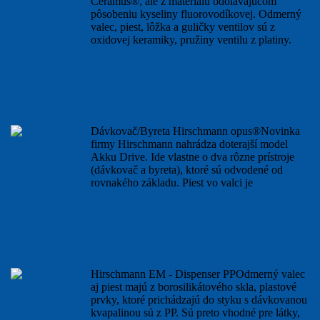
Ceramus®, ale z materiálu odolávajúcom
pôsobeniu kyseliny fluorovodíkovej. Odmerný
valec, piest, lôžka a guličky ventilov sú z
oxidovej keramiky, pružiny ventilu z platiny.
viac...
Hirschmann opus®
Dávkovač/Byreta Hirschmann opus®Novinka
firmy Hirschmann nahrádza doterajší model
Akku Drive. Ide vlastne o dva rôzne prístroje
(dávkovač a byreta), ktoré sú odvodené od
rovnakého základu. Piest vo valci je
viac...
Hirschmann EM - PP
Hirschmann EM - Dispenser PPOdmerný valec
aj piest majú z borosilikátového skla, plastové
prvky, ktoré prichádzajú do styku s dávkovanou
kvapalinou sú z PP. Sú preto vhodné pre látky,