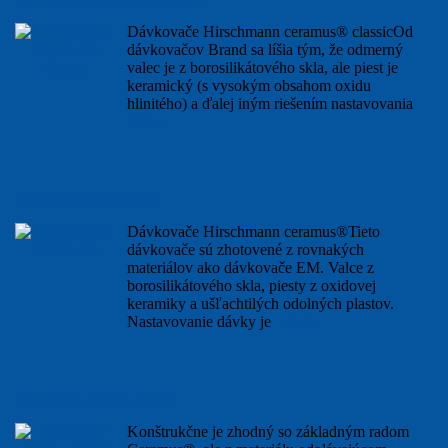
Hirschmann ceramus® classic
Dávkovače Hirschmann ceramus® classicOd
dávkovačov Brand sa líšia tým, že odmerný
valec je z borosilikátového skla, ale piest je
keramický (s vysokým obsahom oxidu
hlinitého) a ďalej iným riešením nastavovania
viac...
Hirschmann ceramus®
Dávkovače Hirschmann ceramus®Tieto
dávkovače sú zhotovené z rovnakých
materiálov ako dávkovače EM. Valce z
borosilikátového skla, piesty z oxidovej
keramiky a ušľachtilých odolných plastov.
Nastavovanie dávky je
viac...
Dávkovač ceramus® HF
Konštrukčne je zhodný so základným radom