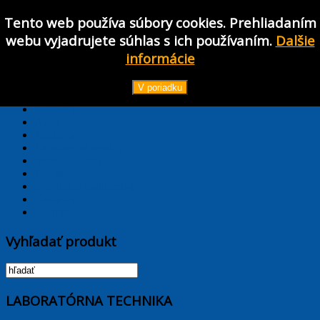
Tento web používa súbory cookies. Prehliadaním
Používateľské meno
webu vyjadrujete súhlas s ich používaním.
Dalšie
Heslo
informácie
Prihlásiť
TPL_PROTOSTAR_TOGGLE_MENU
V poriadku
Hlavná stránka
Aktuality
Akcie
Katalógy
Laborátorné noviny
Servis a služby
Partneri
Obchodné podmienky
Kontakty
E-shop
Vyhľadať produkt
LABORATÓRNA TECHNIKA