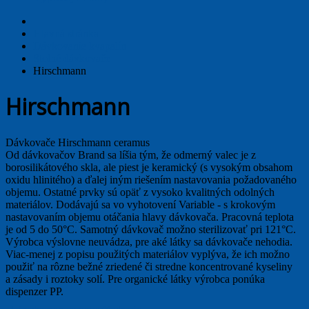
Hlavná stránka
Dávkovanie kvapalín
Stolné dávkovače
Hirschmann
Hirschmann
Dávkovače Hirschmann ceramus
Od dávkovačov Brand sa líšia tým, že odmerný valec je z
borosilikátového skla, ale piest je keramický (s vysokým obsahom
oxidu hlinitého) a ďalej iným riešením nastavovania požadovaného
objemu. Ostatné prvky sú opäť z vysoko kvalitných odolných
materiálov. Dodávajú sa vo vyhotovení Variable - s krokovým
nastavovaním objemu otáčania hlavy dávkovača. Pracovná teplota
je od 5 do 50°C. Samotný dávkovač možno sterilizovať pri 121°C.
Výrobca výslovne neuvádza, pre aké látky sa dávkovače nehodia.
Viac-menej z popisu použitých materiálov vyplýva, že ich možno
použiť na rôzne bežné zriedené či stredne koncentrované kyseliny
a zásady i roztoky solí. Pre organické látky výrobca ponúka
dispenzer PP.