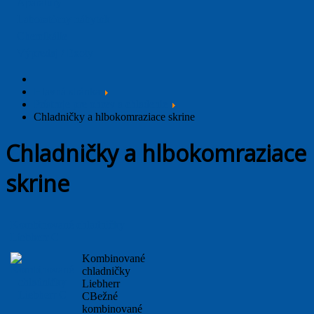
Aparatúry
Laboratórny nábytok
Chemikálie
Výpredaj / Exoty
Hlavná stránka
Prístroje pre ohrev a chladenie
Chladničky a hlbokomraziace skrine
Chladničky a hlbokomraziace
skrine
Kombinované chladničky
Liebherr C
Kombinované
chladničky
Liebherr
CBežné
kombinované