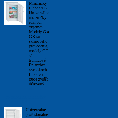
Mrazničky
Liebherr G
Univerzálne
mrazničky
rôznych
objemov.
Modely G a
GX sú
skriňového
prevedenia,
modely GT
sú
truhlicové.
Pri týchto
výrobkoch
Liebherr
bude zvlášť
účtovaný
viac...
Profesionálne chladničky
Liebherr FKS
Univerzálne
profesionálne