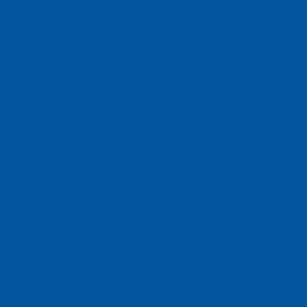
Pracovné ochranné prostriedky
Laboratórne sklo a porcelán
Pomôcky z plastu a kovu
Chromatografia
Pomôcky pre filtráciu
Dávkovanie kvapalín
Prístroje pre ohrev a chladenie
Mufľové a vysokoteplotné pece
Sušiarne, inkubátory, test. komory
Autoklávy
Vodné kúpele
Ohrevné dosky a hniezda
Termostaty
Obehové termostaty, kryostaty
Chladničky a hlbokomraziace skrine
Výrobníky ľadu
Mechanické operácie
Meranie fyzikálnych veličín