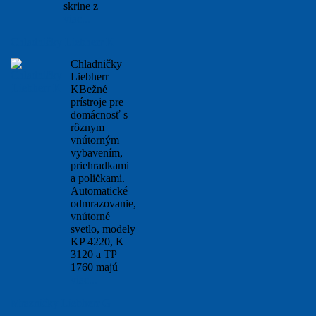
skrine z
viac...
Chladničky Liebherr K
Chladničky
Liebherr
KBežné
prístroje pre
domácnosť s
rôznym
vnútorným
vybavením,
priehradkami
a poličkami.
Automatické
odmrazovanie,
vnútorné
svetlo, modely
KP 4220, K
3120 a TP
1760 majú
viac...
Mrazničky Liebherr G