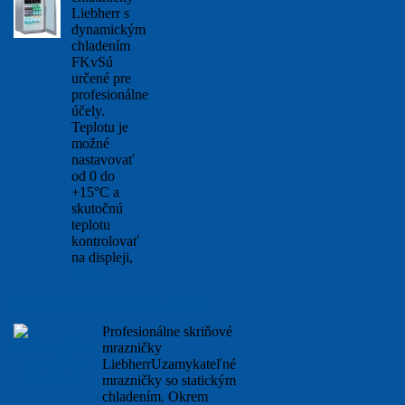
Liebherr s
dynamickým
chladením
FKvSú
určené pre
profesionálne
účely.
Teplotu je
možné
nastavovať
od 0 do
+15°C a
skutočnú
teplotu
kontrolovať
na displeji,
viac...
Profesionálne mrazničky Liebherr
Profesionálne skriňové
mrazničky
LiebherrUzamykateľné
mrazničky so statickým
chladením. Okrem