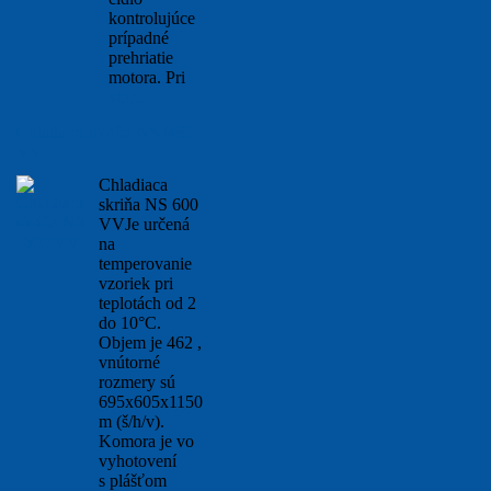
kontrolujúce
prípadné
prehriatie
motora. Pri
viac...
Chladiaca skriňa NS 600
VV
Chladiaca
skriňa NS 600
VVJe určená
na
temperovanie
vzoriek pri
teplotách od 2
do 10°C.
Objem je 462 ,
vnútorné
rozmery sú
695x605x1150
m (š/h/v).
Komora je vo
vyhotovení
s plášťom