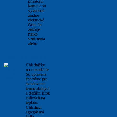
priestoru,
kam nie sú
vyvedené
žiadne
elektrické
časti, čo
znižuje
riziko
vznietenia
alebo
viac...
Chladnička na chemikálie
Chladničky
na chemikálie
Sú upravené
špeciálne pre
skladovanie
termolabilných
a ďalších látok
citlivých na
teplotu.
Chladiaci
agregát má
čidlo