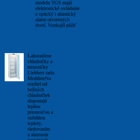
modelu TGS majú
elektronické ovládanie
a optický i akustický
alarm otvorených
dverí. Vonkajší plášť
viac...
Laboratórne chladničky a
mrazničky Liebherr
Laboratórne
chladničky a
mrazničky
Liebherr radu
MedilineNa
rozdiel od
bežných
chladničiek
disponujú
lepšou
presnosťou a
stabilitou
teploty,
sledovaním
a alarmom