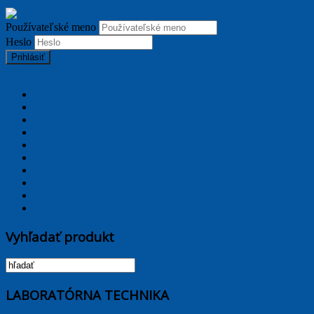
Používateľské meno
Heslo
Prihlásiť
TPL_PROTOSTAR_TOGGLE_MENU
Hlavná stránka
Aktuality
Akcie
Katalógy
Laborátorné noviny
Servis a služby
Partneri
Obchodné podmienky
Kontakty
E-shop
Vyhľadať produkt
LABORATÓRNA TECHNIKA