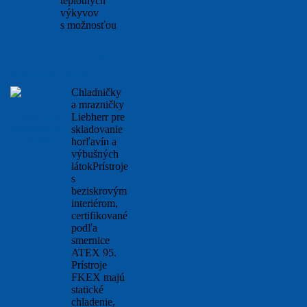
teplotných
výkyvov
s možnosťou
viac...
Laboratórne chladničky a
mrazničky Liebherr
Chladničky
a mrazničky
Liebherr pre
skladovanie
horľavín a
výbušných
látokPrístroje
s
beziskrovým
interiérom,
certifikované
podľa
smernice
ATEX 95.
Prístroje
FKEX majú
statické
chladenie,