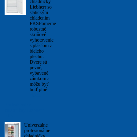
chladničky
Liebherr so
statickým
chladením
FKSPomerne
robustné
skriňové
vyhotovenie
s plášťom z
bieleho
plechu.
Dvere sú
pevné,
vybavené
zámkom a
môžu byť
buď plné
viac...
Profesionálne
chladničky Liebherr
FKv
Univerzálne
profesionálne
chladničky